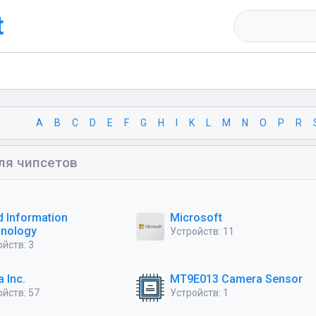
t
A
B
C
D
E
F
G
H
I
K
L
M
N
O
P
R
ля чипсетов
d Information
Microsoft
hnology
Устройств: 11
йств: 3
 Inc.
MT9E013 Camera Sensor
ойств: 57
Устройств: 1