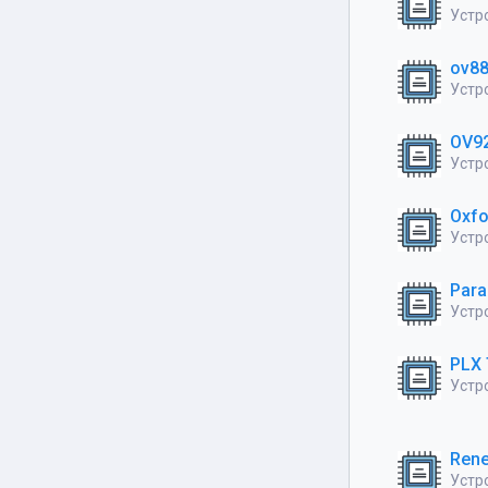
Устро
ov88
Устро
OV9
Устро
Oxfo
Устро
Para
Устр
PLX 
Устро
Rene
Устро