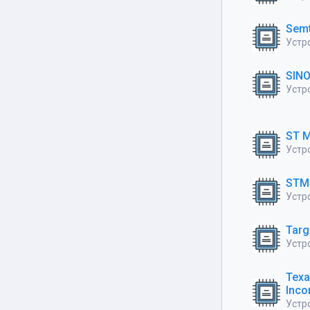
Semt
Устро
SINO
Устро
ST M
Устро
STMi
Устр
Targ
Устро
Texa
Inco
Устро