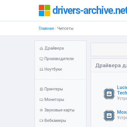
drivers-archive.ne
Главная
Чипсеты
Драйвера
Производители
Драйвера д
Ноутбуки
Luci
Принтеры
Tec
Устро
Мониторы
Звуковые карты
Moxa
Устр
Вебкамеры