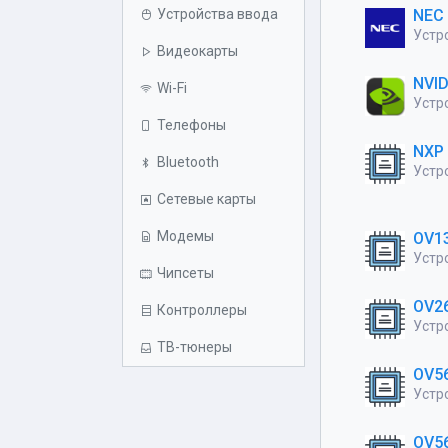
Устройства ввода
NEC
Устро
Видеокарты
NVID
Wi-Fi
Устро
Телефоны
NXP 
Bluetooth
Устро
Сетевые карты
Модемы
OV1
Устро
Чипсеты
OV2
Контроллеры
Устро
ТВ-тюнеры
OV5
Устро
OV5