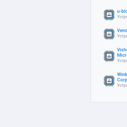
u-bl
Устро
Ven
Устро
Vish
Mic
Устро
Winb
Corp
Устро