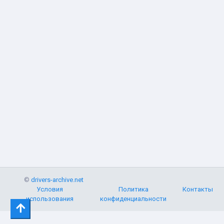
©
drivers-archive.net
Условия
Политика
Контакты
использования
конфиденциальности