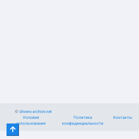
©
drivers-archive.net
Условия
Политика
Контакты
использования
конфиденциальности