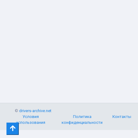
©
drivers-archive.net
Условия
Политика
Контакты
использования
конфиденциальности