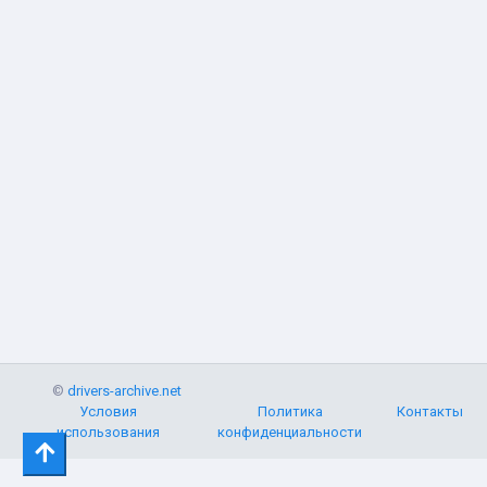
©
drivers-archive.net
Условия
Политика
Контакты
использования
конфиденциальности