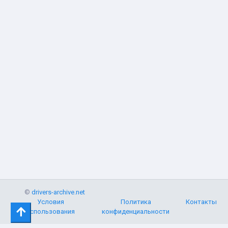
©
drivers-archive.net
Условия
Политика
Контакты
использования
конфиденциальности