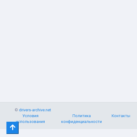
©
drivers-archive.net
Условия
Политика
Контакты
использования
конфиденциальности