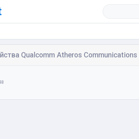
t
йства Qualcomm Atheros Communications
h
48