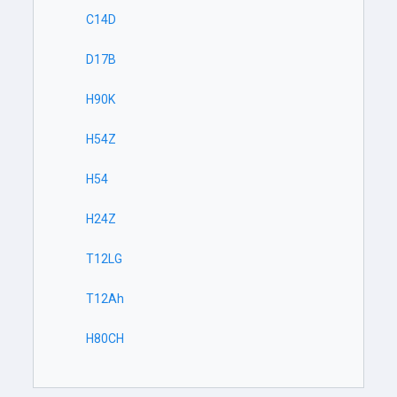
C14D
D17B
H90K
H54Z
H54
H24Z
T12LG
T12Ah
H80CH