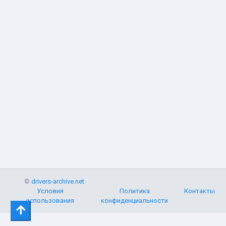
©
drivers-archive.net
Условия
Политика
Контакты
использования
конфиденциальности