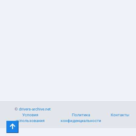
©
drivers-archive.net
Условия
Политика
Контакты
использования
конфиденциальности