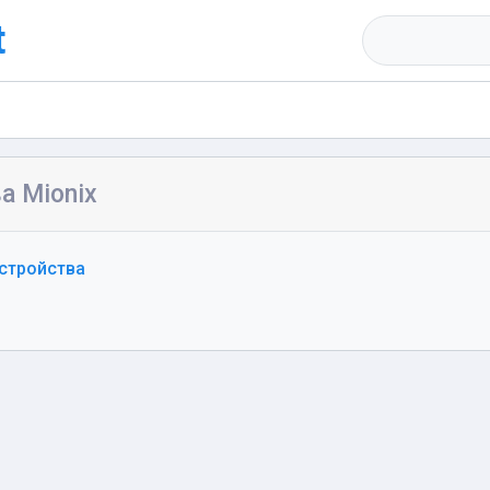
t
а Mionix
стройства