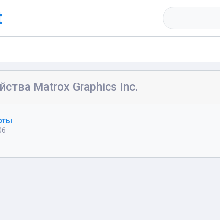
t
йства Matrox Graphics Inc.
рты
06