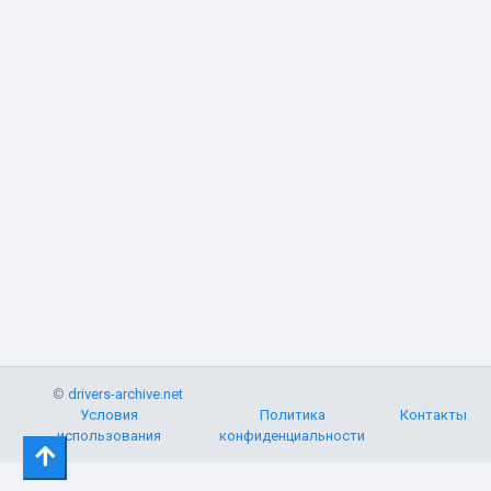
©
drivers-archive.net
Условия
Политика
Контакты
использования
конфиденциальности