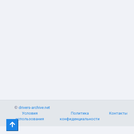
©
drivers-archive.net
Условия
Политика
Контакты
использования
конфиденциальности