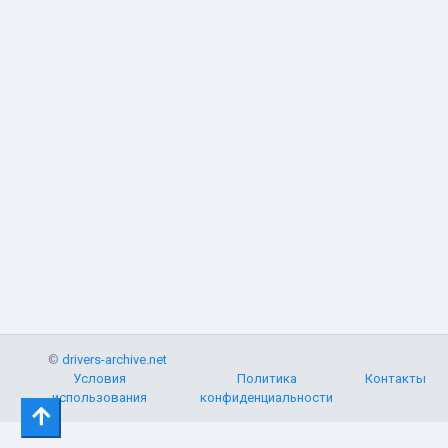
©
drivers-archive.net
Условия
Политика
Контакты
использования
конфиденциальности