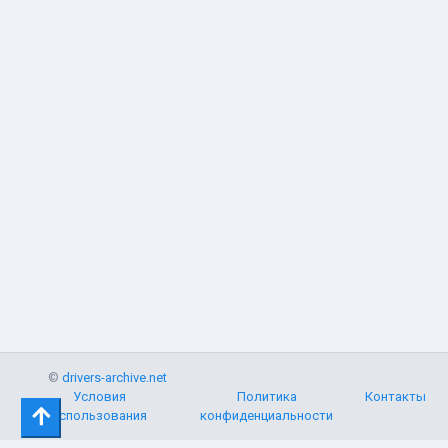
©
drivers-archive.net
Условия
Политика
Контакты
использования
конфиденциальности