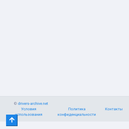
©
drivers-archive.net
Условия
Политика
Контакты
использования
конфиденциальности