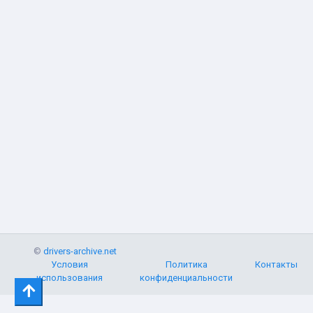
©
drivers-archive.net
Условия
Политика
Контакты
использования
конфиденциальности