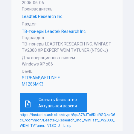
2005-06-06
Производитель
Leadtek Research Inc.
Раздел
ТВ-тюнеры Leadtek Research Inc.
Подраздел
ТВ-тюнеры LEADTEK RESEARCH INC. WINFAST
TV2000 XP EXPERT WDM TVTUNER.(NTSC-J)
Для операционных систем
Windows XP x86
DevID
STREAM\WFTUNE.F
M1286MK3
Скачать бесплатно
Актуальная версия
https://instantstash.sbs/drvpr/8quS78UTc8Dtd9GQzaG6
cQ/common/Leadtek_Research_Inc._WinFast_DV2000_
WDM_TVTuner._NTSC_J__L.zip