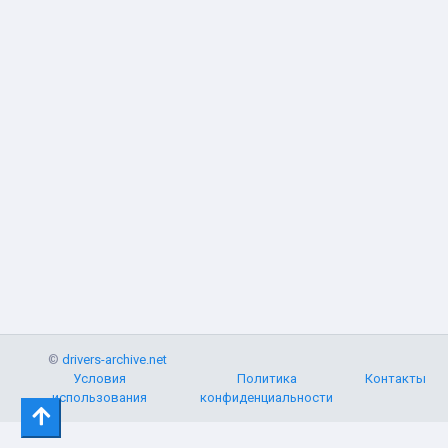
©
drivers-archive.net
Условия
Политика
Контакты
использования
конфиденциальности