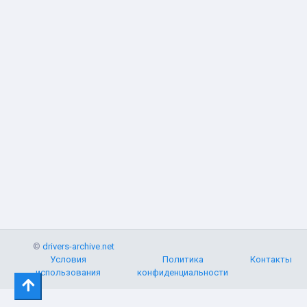
©
drivers-archive.net
Условия
Политика
Контакты
использования
конфиденциальности