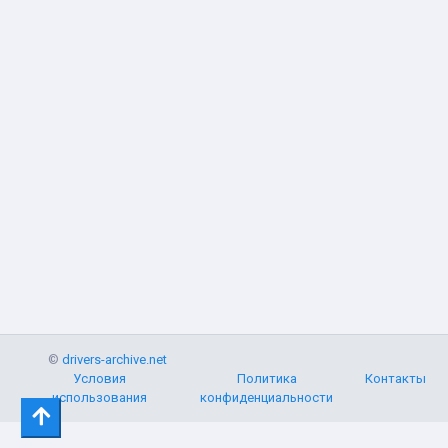
©
drivers-archive.net
Условия
Политика
Контакты
использования
конфиденциальности