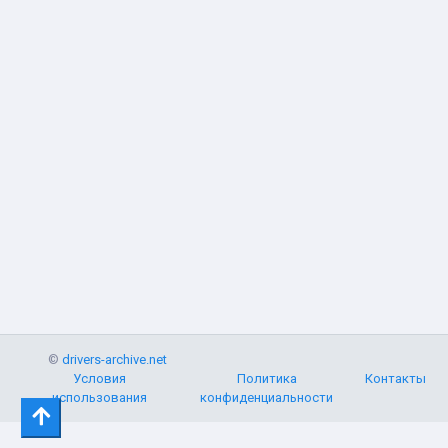
©
drivers-archive.net
Условия
Политика
Контакты
использования
конфиденциальности