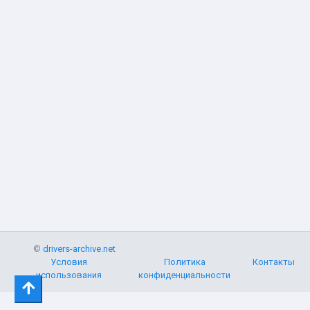
©
drivers-archive.net
Условия
Политика
Контакты
использования
конфиденциальности