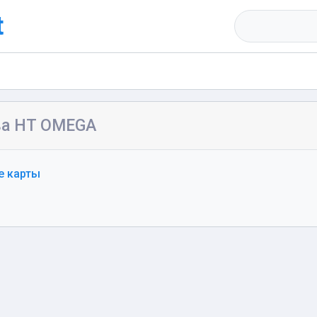
t
ва HT OMEGA
е карты