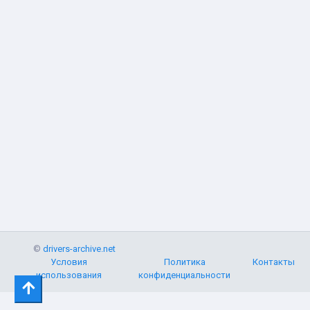
©
drivers-archive.net
Условия
Политика
Контакты
использования
конфиденциальности