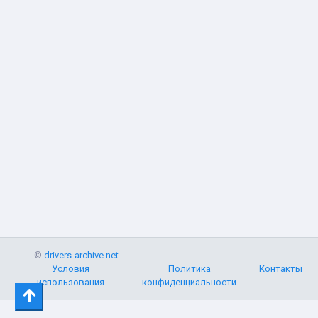
©
drivers-archive.net
Условия
Политика
Контакты
использования
конфиденциальности