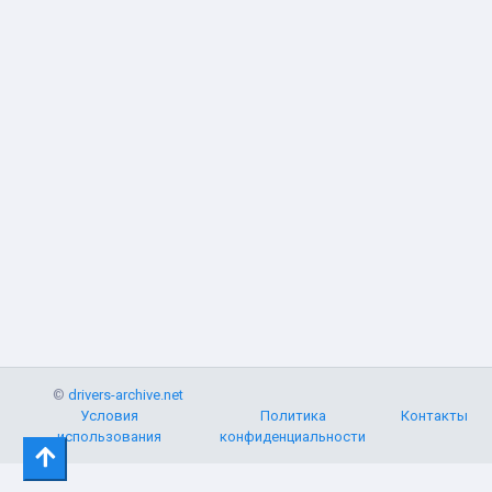
©
drivers-archive.net
Условия
Политика
Контакты
использования
конфиденциальности