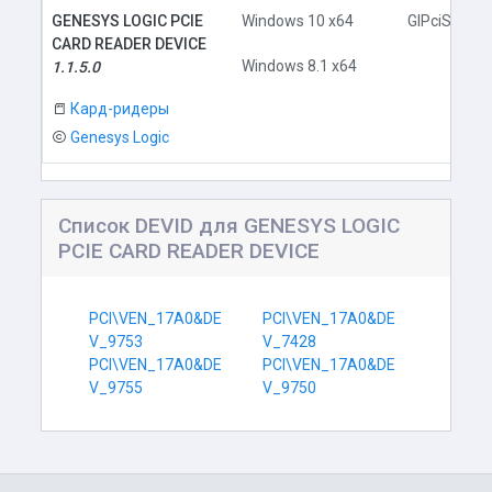
GENESYS LOGIC PCIE
Windows 10 x64
GlPciSD.inf
CARD READER DEVICE
Windows 8.1 x64
1.1.5.0
Кард-ридеры
Genesys Logic
Список DEVID для GENESYS LOGIC
PCIE CARD READER DEVICE
PCI\VEN_17A0&DE
PCI\VEN_17A0&DE
V_9753
V_7428
PCI\VEN_17A0&DE
PCI\VEN_17A0&DE
V_9755
V_9750