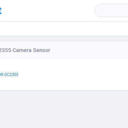
t
2355 Camera Sensor
R GC2355