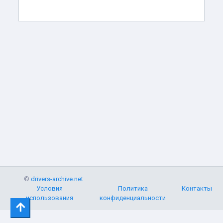
©
drivers-archive.net
Условия
Политика
Контакты
использования
конфиденциальности