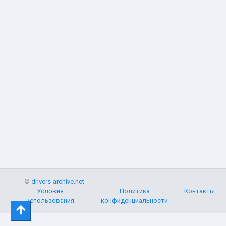
©
drivers-archive.net
Условия
Политика
Контакты
использования
конфиденциальности