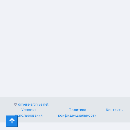
©
drivers-archive.net
Условия
Политика
Контакты
использования
конфиденциальности