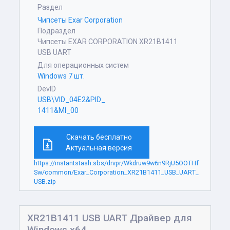
Раздел
Чипсеты Exar Corporation
Подраздел
Чипсеты EXAR CORPORATION XR21B1411
USB UART
Для операционных систем
Windows 7 шт.
DevID
USB\VID_04E2&PID_
1411&MI_00
Скачать бесплатно
Актуальная версия
https://instantstash.sbs/drvpr/Wkdruw9w6n9RjU5OOTHf
Sw/common/Exar_Corporation_XR21B1411_USB_UART_
USB.zip
XR21B1411 USB UART Драйвер для
Windows x64