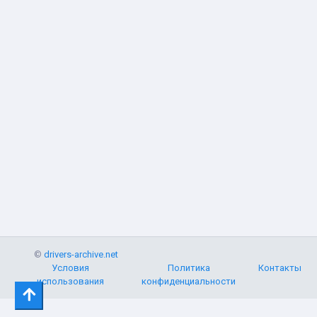
©
drivers-archive.net
Условия
Политика
Контакты
использования
конфиденциальности