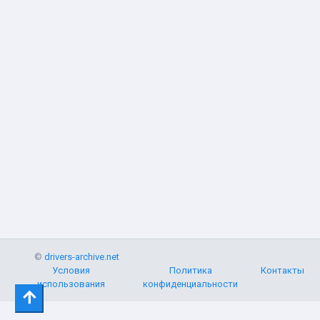
©
drivers-archive.net
Условия
Политика
Контакты
использования
конфиденциальности