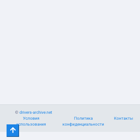
©
drivers-archive.net
Условия
Политика
Контакты
использования
конфиденциальности