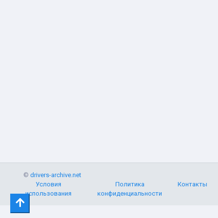
©
drivers-archive.net
Условия
Политика
Контакты
использования
конфиденциальности