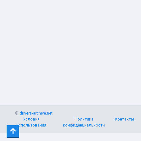
©
drivers-archive.net
Условия
Политика
Контакты
использования
конфиденциальности