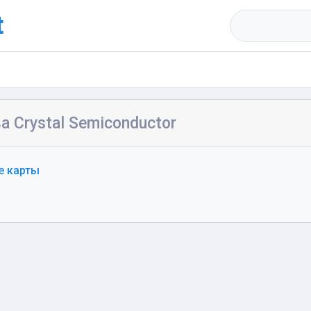
t
а Crystal Semiconductor
е карты