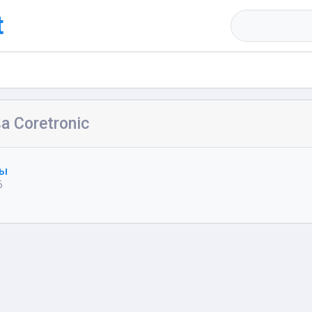
t
а Coretronic
ры
6