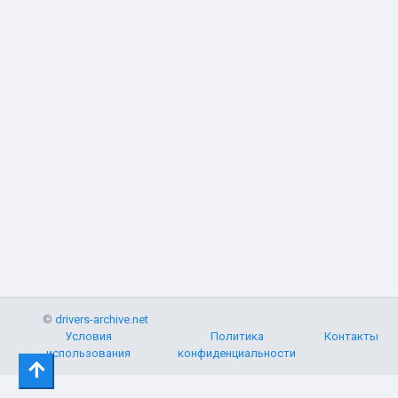
©
drivers-archive.net
Условия
Политика
Контакты
использования
конфиденциальности