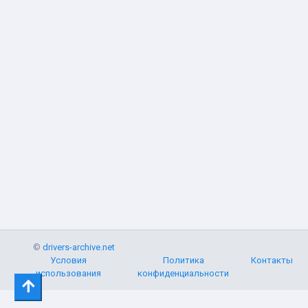
©
drivers-archive.net
Условия
Политика
Контакты
использования
конфиденциальности