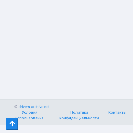
©
drivers-archive.net
Условия
Политика
Контакты
использования
конфиденциальности