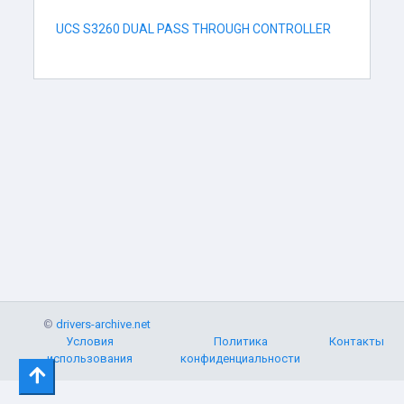
UCS S3260 DUAL PASS THROUGH CONTROLLER
©
drivers-archive.net
Условия
Политика
Контакты
использования
конфиденциальности