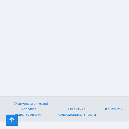
©
drivers-archive.net
Условия
Политика
Контакты
использования
конфиденциальности