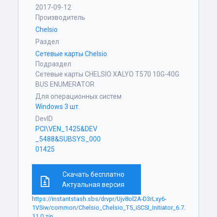
2017-09-12
Производитель
Chelsio
Раздел
Сетевые карты Chelsio
Подраздел
Сетевые карты CHELSIO XALYO T570 10G-40G
BUS ENUMERATOR
Для операционных систем
Windows 3 шт.
DevID
PCI\VEN_1425&DEV
_5488&SUBSYS_000
01425
Скачать бесплатно
Актуальная версия
https://instantstash.sbs/drvpr/Ujv8ol2A-D3rLxy6-
1VSiw/common/Chelsio_Chelsio_T5_iSCSI_Initiator_6.7.
11.0.zip