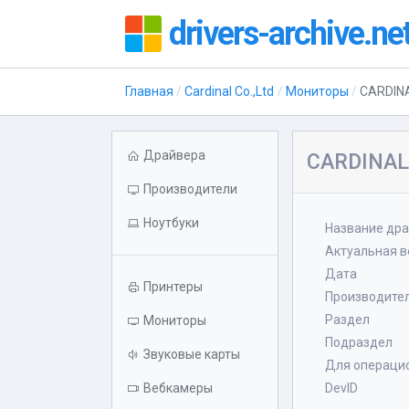
drivers-archive.ne
Главная
Cardinal Co.,Ltd
Мониторы
CARDIN
Драйвера
CARDINAL
Производители
Ноутбуки
Название др
Актуальная в
Дата
Принтеры
Производите
Раздел
Мониторы
Подраздел
Звуковые карты
Для операци
Вебкамеры
DevID