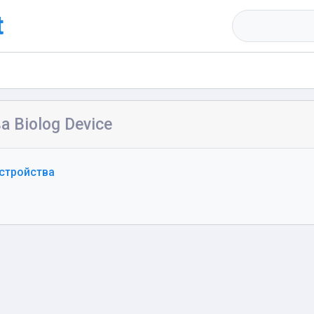
t
а Biolog Device
стройства